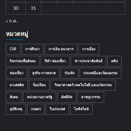
30
31
« ก.ค.
หมวดหมู่
CSR
การศึกษา
การเงิน-ธนาคาร
การเมือง
กิจกรรมเพื่อสังคม
กีฬา-ท่องเที่ยว
ข่าวประชาสัมพันธ์
คลิป
ท่องเที่ยว
ธุรกิจ-การตลาด
บันเทิง
ประเพณีและวัฒนธรรม
ยาเสพติด
ร้องเรียน
วิทยาศาสตร์ เทคโนโลยี และนวัตกรรม
สังคม
หน่วยงานภาครัฐ
อัคคีภัย
อาชญากรรม
อุบัติเหตุ
เกษตร
ในประเทศ
ไลฟ์สไตล์