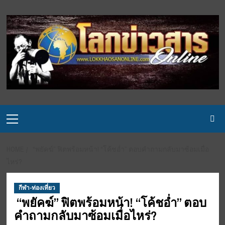
Skip
to
content
Primary
Menu
HOME
“พยัคฆ์” ฟิตพร้อมหน้า! “โค้ชอ่ำ” ตอบคำถามกลับมาซ้อมเมื่อ
ไหร่?⁣ ⁣
กีฬา-ท่องเที่ยว
“พยัคฆ์” ฟิตพร้อมหน้า! “โค้ชอ่ำ” ตอบ
คำถามกลับมาซ้อมเมื่อไหร่?⁣ ⁣