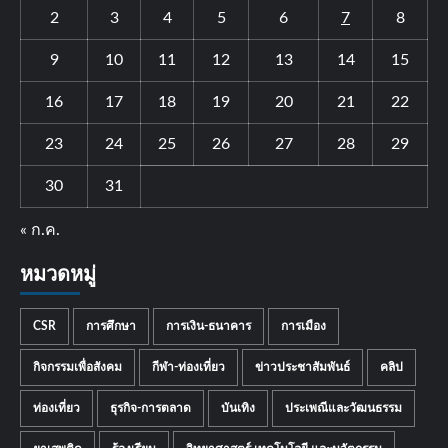
30
31
« ก.ค.
หมวดหมู่
CSR
การศึกษา
การเงิน-ธนาคาร
การเมือง
กิจกรรมเพื่อสังคม
กีฬา-ท่องเที่ยว
ข่าวประชาสัมพันธ์
คลิป
ท่องเที่ยว
ธุรกิจ-การตลาด
บันเทิง
ประเพณีและวัฒนธรรม
ยาเสพติด
ร้องเรียน
วิทยาศาสตร์ เทคโนโลยี และนวัตกรรม
สังคม
หน่วยงานภาครัฐ
อัคคีภัย
อาชญากรรม
อุบัติเหตุ
เกษตร
ในประเทศ
ไลฟ์สไตล์