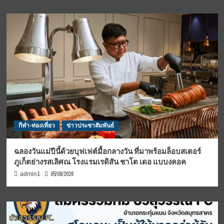
กีฬา-ท่องเที่ยว
ข่าวประชาสัมพันธ์
ฉลองวันแม่ปีนี้ด้วยบุฟเฟต์มื้อกลางวัน ที่มาพร้อมล็อบสเตอร์
ภูเก็ตย่างรสเลิศณ โรงแรมเรดิสัน ชาโต เดอ แบบงคอค
05/08/2026
admin1