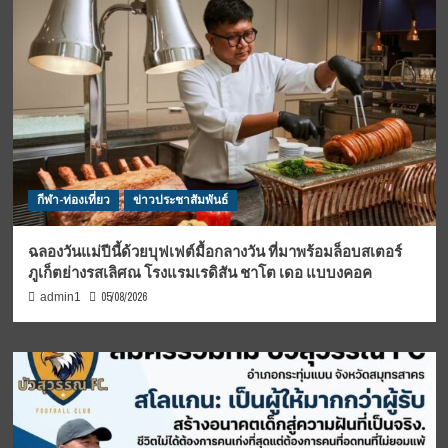
กีฬา-ท่องเที่ยว
ข่าวประชาสัมพันธ์
ฉลองวันแม่ปีนี้ด้วยบุฟเฟต์มื้อกลางวัน ที่มาพร้อมล็อบสเตอร์
ภูเก็ตย่างรสเลิศณ โรงแรมเรดิสัน ชาโต เดอ แบบงคอค
05/08/2026
admin1