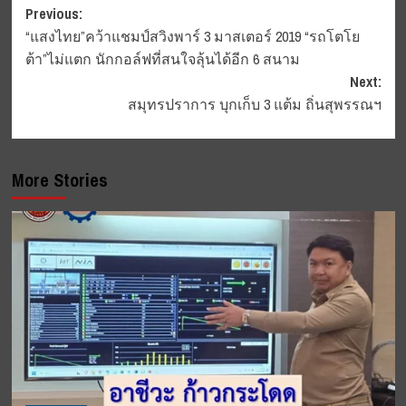
Post
Previous:
“แสงไทย”คว้าแชมป์สวิงพาร์ 3 มาสเตอร์ 2019 “รถโตโย
navigation
ต้า”ไม่แตก นักกอล์ฟที่สนใจลุ้นได้อีก 6 สนาม
Next:
สมุทรปราการ บุกเก็บ 3 แต้ม ถิ่นสุพรรณฯ
More Stories