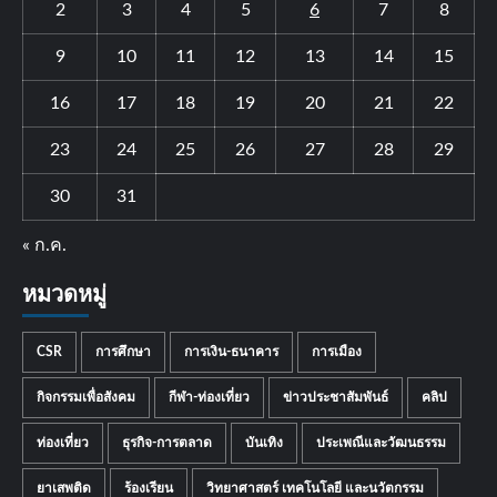
2
3
4
5
6
7
8
9
10
11
12
13
14
15
16
17
18
19
20
21
22
23
24
25
26
27
28
29
30
31
« ก.ค.
หมวดหมู่
CSR
การศึกษา
การเงิน-ธนาคาร
การเมือง
กิจกรรมเพื่อสังคม
กีฬา-ท่องเที่ยว
ข่าวประชาสัมพันธ์
คลิป
ท่องเที่ยว
ธุรกิจ-การตลาด
บันเทิง
ประเพณีและวัฒนธรรม
ยาเสพติด
ร้องเรียน
วิทยาศาสตร์ เทคโนโลยี และนวัตกรรม