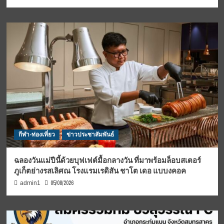
กีฬา-ท่องเที่ยว
ข่าวประชาสัมพันธ์
ฉลองวันแม่ปีนี้ด้วยบุฟเฟต์มื้อกลางวัน ที่มาพร้อมล็อบสเตอร์
ภูเก็ตย่างรสเลิศณ โรงแรมเรดิสัน ชาโต เดอ แบบงคอค
05/08/2026
admin1