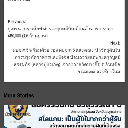
Post
Previous:
ยูเครน : กรุงเคียฟ ตำรวจบุกคลีนิคเถื่อนค้าทารก ราคา
navigation
$50,000 (1.6 ล้านบาท)
Next:
ผบช.ภ.5 พร้อมด้วย รอง ผบช.ภ.5 และคณะ นำวัตถุดิบใน
การปรุงภัตราหารและปัจจัย น้อมถวายแด่พระครูวิบูลย์
ธรรมกิจ (หลวงปู่บัวเกตุ) เจ้าอาวาสวัดปางกึ้ด ต.อินทขิล
อ.แม่แตง จว.เชียงใหม่
More Stories