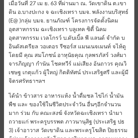
เมื่อวันที่ 27 เม ย. 63 ที่ผ่านมา ณ. วัดเขาดิน ต.เขา
ดิน อ.บางปะกง จ ฉะเชิงเทรา บมจ. พลังงานบริสุทธ์
(E@ )กลุ่ม บมจ. ยานภัณฑ์ โครงการจัดตั้งนิคม
อุตสาหกรรม ฉะเชิงเทรา บลูเทค ซิตี้ นิคม
อุตสาหกรรม เวลโกรว์ บ.ดับเบิ้ล พี แลนด์ จำกัด บ
อินดัสเตรียล วอเตอร รีซอร์ส แมนเนจเมนท์ จไห้ดู
โดยมี คุณ สมโภชน์ อาหุนัยคุณ กุลพรภัสร์ วงศ์มา
จารภิญญา กำนัน โชคทวีร์ แม่เสียง อ้นถาวร คุณวิ
เชษฐ เกตุแก้ว ผู้ใหญ่ กิตติทัศน์ ประเสริฐศรี และผู้มี
จิตรศรัทธาฯลฯ
ได้นำ ข้าวสาร อาหารแห้ง น้ำดื่มชล ไข่ไก่ น้ำมัน
พืช และ ของใช้ในชีวิตประจำวัน อื่นๆอีกจำนวน
มาก ร่วม กับ คณะสงฆ์ จังหวัดฉะเชิงเทรา นำมา
ถวายแก่ พระครูบรรพต ภาวนานุสิฐ (ประเสริฐ ปธ
3) เจ้าอาวาส วัดเขาดิน และพระครูโฆสิต ปิยธรรม