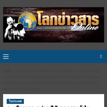
Skip
to
content
Primary
Menu
HOME
ฉะเชิงเทรา-กลุ่มบริษัทเอกชน ผู้นำพ่อค้า ประชาชน ร่วมมือ
ร่วมใจ ตามพระราชประสงค์สมเด็จพระอริยวงศาคตญาณ สมเด็จพระ
สังฆราช สกลมหาสังฆปริณายก ช่วยเหลือเยียวยา ประชาชน ที่ได้รับ
ผลกระทบ ไวรัสโควิด#19
ในประเทศ