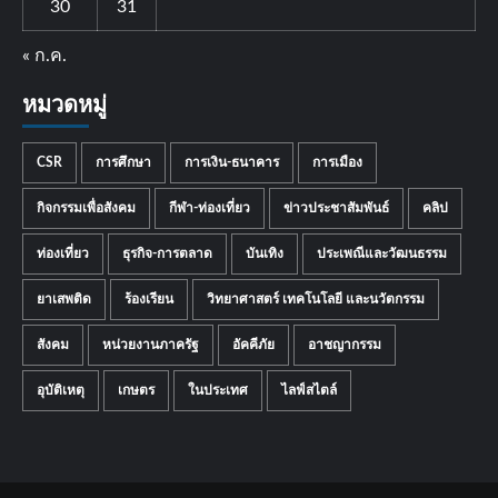
30
31
« ก.ค.
หมวดหมู่
CSR
การศึกษา
การเงิน-ธนาคาร
การเมือง
กิจกรรมเพื่อสังคม
กีฬา-ท่องเที่ยว
ข่าวประชาสัมพันธ์
คลิป
ท่องเที่ยว
ธุรกิจ-การตลาด
บันเทิง
ประเพณีและวัฒนธรรม
ยาเสพติด
ร้องเรียน
วิทยาศาสตร์ เทคโนโลยี และนวัตกรรม
สังคม
หน่วยงานภาครัฐ
อัคคีภัย
อาชญากรรม
อุบัติเหตุ
เกษตร
ในประเทศ
ไลฟ์สไตล์