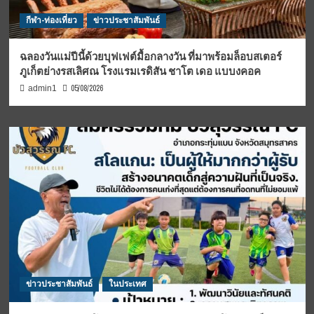
กีฬา-ท่องเที่ยว
ข่าวประชาสัมพันธ์
ฉลองวันแม่ปีนี้ด้วยบุฟเฟต์มื้อกลางวัน ที่มาพร้อมล็อบสเตอร์
ภูเก็ตย่างรสเลิศณ โรงแรมเรดิสัน ชาโต เดอ แบบงคอค
05/08/2026
admin1
ข่าวประชาสัมพันธ์
ในประเทศ