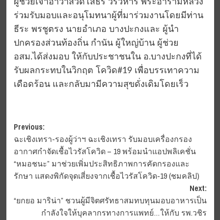
ผู้ช่วยเจ้าอาวาสวัดโสธร วรวิหาร พระอารามหลวง
ร่วมรับมอบและอนุโมทนาผู้ที่มาร่วมงานโดยมีท่าน
ธีระ พรชูตรง นายอำเภอ บางปะกงและ ผู้นำ
ปกครองส่วนท้องถิ่น กำนัน ผู้ใหญ่บ้าน ผู้ช่วย
อสม.ได้ส่งมอบ ให้กับประชาชนใน อ.บางปะกงที่ได้
รับผลกระทบในวิกฤต โควิด#19 เพื่อบรรเทาความ
เดือดร้อน และกลับมามีความสุขดั่งเดิมโดยเร็ว
Post
Previous:
ฉะเชิงเทรา-รองผู้ว่าฯ ฉะเชิงเทรา รับมอบเครื่องกรอง
navigation
อากาศกำจัดเชื้อไวรัสโควิด – 19 พร้อมนำแอปพลิเคชั่น
“หมอชนะ” มาช่วยเพิ่มประสิทธิภาพการคัดกรองและ
รักษา แสดงพิกัดจุดเสี่ยงจากเชื้อไวรัสโควิด-19 (ชมคลิป)
Next:
“ยกยอ มาริน่า” ชวนผู้มีจิตศรัทธาสมทบทุนมอบอาหารเป็น
กำลังใจให้บุคลากรทางการแพทย์…ให้กับ รพ.วชิร