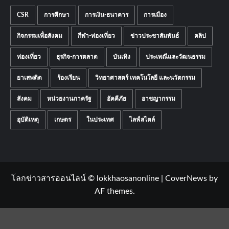
CSR
การศึกษา
การเงิน-ธนาคาร
การเมือง
กิจกรรมเพื่อสังคม
กีฬา-ท่องเที่ยว
ข่าวประชาสัมพันธ์
คลิป
ท่องเที่ยว
ธุรกิจ-การตลาด
บันเทิง
ประเพณีและวัฒนธรรม
ยาเสพติด
ร้องเรียน
วิทยาศาสตร์ เทคโนโลยี และนวัตกรรม
สังคม
หน่วยงานภาครัฐ
อัคคีภัย
อาชญากรรม
อุบัติเหตุ
เกษตร
ในประเทศ
ไลฟ์สไตล์
โลกข่าวสารออนไลน์ © lokkhaosanonline
|
CoverNews
by
AF themes.