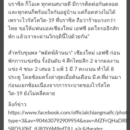
บราซิล ก็โอเค ทุกคนสบายดี มีการติดต่อกันตลอด
และทุกคนก็พร้อมใจกันอยู่บ้าน แต่ก็อดห่วงไม่ได้
เพราะไวรัสโควิด-19 ที่บราซิล ถือว่าร้ายแรงกว่า
ไทย ขอให้แฟนบอลเชียงใหม่ เอฟซี อดใจรออีกสัก
พัก แล้วเราจะผ่านวิกฤตินี้ไปด้วยกัน”
สำหรับขุนพล “พยัคฆ์ล้านนา” เชียงใหม่ เอฟซี ก่อน
พักการแข่งขัน รั้งอันดับ 4 ศึกไทยลีก 2 จากผลงาน
แข่ง 4 ชนะ 2 เสมอ 1 แพ้ 1 มี 7 คะแนน ทำได้ 8
ประตู โดยซ้อมครั้งล่าสุดเมื่อต้นเดือน มี.ค.ที่ผ่านมา
ก่อนแยกซ้อมเนื่องจากการระบาดของไวรัสโค
วิด-19 ยังไม่คลี่คลาย
ลิงก์ข่าว
https://www.facebook.com/officialchiangmaifc/ph
type=3&av=904630792909954&eav=AfZFrQHaDRIZ
SRDSJ0bT_tU83Y6M8nfTIU_aJc&theater