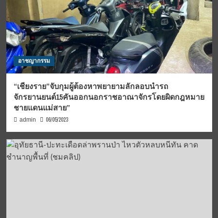
อาชญากรรม
“เชียงราย”จับกุมผู้ต้องหาพยายามลักลอบนำรถ
จักรยานยนต์15คันออกนอกราชอาณาจักรโดยผิดกฎหมาย
ชายแดนแม่สาย”
06/05/2023
admin