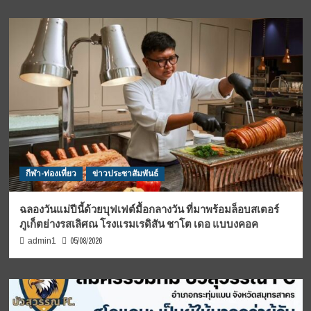
กีฬา-ท่องเที่ยว
ข่าวประชาสัมพันธ์
ฉลองวันแม่ปีนี้ด้วยบุฟเฟต์มื้อกลางวัน ที่มาพร้อมล็อบสเตอร์
ภูเก็ตย่างรสเลิศณ โรงแรมเรดิสัน ชาโต เดอ แบบงคอค
05/08/2026
admin1