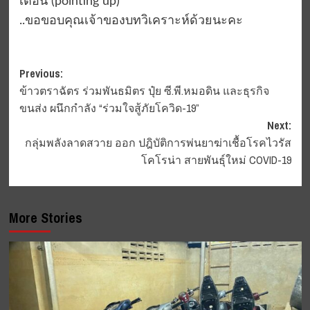
เตือน (pointing up)
..ขอขอบคุณเจ้าของบทวิเคราะห์ด้วยนะคะ
Post
Previous:
ข้าวตราฉัตร ร่วมพันธมิตร ปุ๋ย ซี.พี.หมอดิน และธุรกิจ
navigation
ขนส่ง ผนึกกำลัง “ร่วมใจสู้ภัยโควิด-19”
Next:
กลุ่มพลังลาดสวาย ออก ปฎิบัติการพ่นยาฆ่าเชื้อโรคไวรัส
โคโรน่า สายพันธุ์ใหม่ COVID-19
More Stories