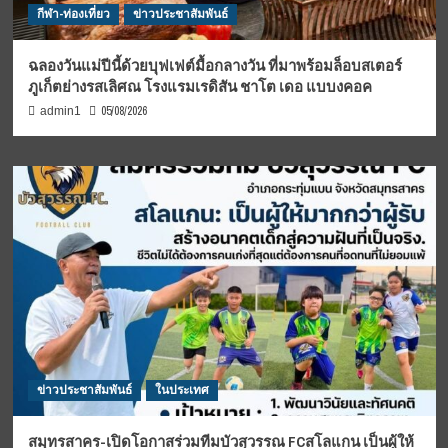
กีฬา-ท่องเที่ยว
ข่าวประชาสัมพันธ์
ฉลองวันแม่ปีนี้ด้วยบุฟเฟต์มื้อกลางวัน ที่มาพร้อมล็อบสเตอร์
ภูเก็ตย่างรสเลิศณ โรงแรมเรดิสัน ชาโต เดอ แบบงคอค
05/08/2026
admin1
ข่าวประชาสัมพันธ์
ในประเทศ
สมุทรสาคร-เปิดโอกาสร่วมทีมบัวสุวรรณ FCสโลแกน เป็นผู้ให้