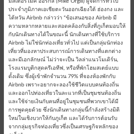
มิสเตอร์ไมค์ ออร์กิล (Mike Orgill) ผู้จัดการทั่วไป
ประจำภูมิภาคเอเชียตะวันออกเฉียงใต้ ฮ่องกง และ
ไต้หวัน Airbnb กล่าวว่า “ข้อเสนอของ Airbnb มี
ความหลากหลายและสอดคล้องกับสิ่งที่ภูเก็ตมอบให้
กับนักเดินทางได้ในขณะนี้ นักเดินทางที่ใช้บริการ
Airbnb ไม่ใช่นักท่องเที่ยวทั่วไป แต่เป็นกลุ่มนักท่อง
เที่ยวที่มองหาประสบการณ์การเดินทางที่แตกต่าง
และมีเอกลักษณ์ ไม่ว่าจะเป็น วิลล่าแนวโมเดิร์น,
โรงแรมบูติกสุดครีเอทีฟ, หรือที่พักโฮมสเตย์แบบ
ดั้งเดิม ซึ่งผู้เข้าพักจำนวน 79% ที่จองห้องพักกับ
Airbnb เพราะอยากจะลองใช้ชีวิตแบบคนท้องถิ่น
และออกไปท่องเที่ยวในละแวกที่เป็นชุมชนท้องถิ่น
และใช้จ่ายเงินกับคนที่อยู่ในชุมชนที่พวกเขาได้มี
การพูดคุยด้วย ซึ่งนักเดินทางกลุ่มนี้กำลังสร้างมิติ
ใหม่ในเชิงบวกให้กับภูเก็ต และได้รับการต้อนรับ
จากกลุ่มธุรกิจท่องเที่ยวซึ่งเป็นเศรษฐกิจหลักของ