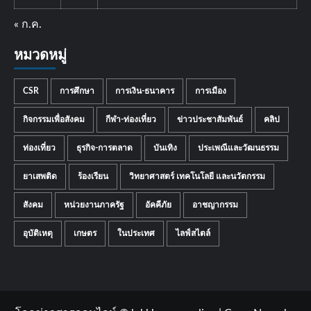
« ก.ค.
หมวดหมู่
CSR
การศึกษา
การเงิน-ธนาคาร
การเมือง
กิจกรรมเพื่อสังคม
กีฬา-ท่องเที่ยว
ข่าวประชาสัมพันธ์
คลิป
ท่องเที่ยว
ธุรกิจ-การตลาด
บันเทิง
ประเพณีและวัฒนธรรม
ยาเสพติด
ร้องเรียน
วิทยาศาสตร์ เทคโนโลยี และนวัตกรรม
สังคม
หน่วยงานภาครัฐ
อัคคีภัย
อาชญากรรม
อุบัติเหตุ
เกษตร
ในประเทศ
ไลฟ์สไตล์