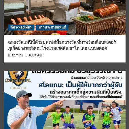
กีฬา-ท่องเที่ยว
ข่าวประชาสัมพันธ์
ฉลองวันแม่ปีนี้ด้วยบุฟเฟต์มื้อกลางวัน ที่มาพร้อมล็อบสเตอร์
ภูเก็ตย่างรสเลิศณ โรงแรมเรดิสัน ชาโต เดอ แบบงคอค
05/08/2026
admin1