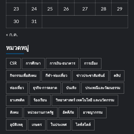
23
24
25
26
27
28
29
30
31
« ก.ค.
หมวดหมู่
CSR
การศึกษา
การเงิน-ธนาคาร
การเมือง
กิจกรรมเพื่อสังคม
กีฬา-ท่องเที่ยว
ข่าวประชาสัมพันธ์
คลิป
ท่องเที่ยว
ธุรกิจ-การตลาด
บันเทิง
ประเพณีและวัฒนธรรม
ยาเสพติด
ร้องเรียน
วิทยาศาสตร์ เทคโนโลยี และนวัตกรรม
สังคม
หน่วยงานภาครัฐ
อัคคีภัย
อาชญากรรม
อุบัติเหตุ
เกษตร
ในประเทศ
ไลฟ์สไตล์