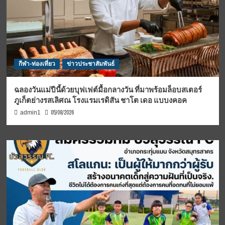
กีฬา-ท่องเที่ยว
ข่าวประชาสัมพันธ์
ฉลองวันแม่ปีนี้ด้วยบุฟเฟต์มื้อกลางวัน ที่มาพร้อมล็อบสเตอร์
ภูเก็ตย่างรสเลิศณ โรงแรมเรดิสัน ชาโต เดอ แบบงคอค
05/08/2026
admin1