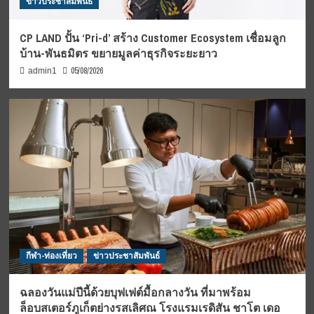
ข่าวประชาสัมพันธ์
CP LAND ปั้น ‘Pri-d’ สร้าง Customer Ecosystem เชื่อมลูก
บ้าน-พันธมิตร ขยายมูลค่าธุรกิจระยะยาว
05/08/2026
admin1
กีฬา-ท่องเที่ยว
ข่าวประชาสัมพันธ์
ฉลองวันแม่ปีนี้ด้วยบุฟเฟต์มื้อกลางวัน ที่มาพร้อม
ล็อบสเตอร์ภูเก็ตย่างรสเลิศณ โรงแรมเรดิสัน ชาโต เดอ