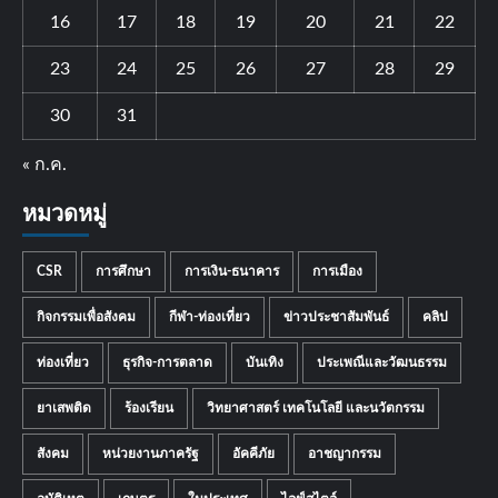
16
17
18
19
20
21
22
23
24
25
26
27
28
29
30
31
« ก.ค.
หมวดหมู่
CSR
การศึกษา
การเงิน-ธนาคาร
การเมือง
กิจกรรมเพื่อสังคม
กีฬา-ท่องเที่ยว
ข่าวประชาสัมพันธ์
คลิป
ท่องเที่ยว
ธุรกิจ-การตลาด
บันเทิง
ประเพณีและวัฒนธรรม
ยาเสพติด
ร้องเรียน
วิทยาศาสตร์ เทคโนโลยี และนวัตกรรม
สังคม
หน่วยงานภาครัฐ
อัคคีภัย
อาชญากรรม