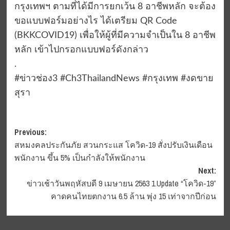
กรุงเทพฯ ตามที่ได้มีการยกเว้น 8 อาชีพหลัก จะต้อง
ขอแบบฟอร์มอย่างไร ได้เตรียม QR Code
(BKKCOVID19) เพื่อให้ผู้ที่มีความจำเป็นใน 8 อาชีพ
หลัก เข้าไปกรอกแบบฟอร์ดังกล่าว
.
#ข่าวช่อง3 #Ch3ThailandNews #กรุงเทพ #งดขาย
สุรา
Post
Previous:
สหมงคลประกันภัย สวนกระแส โควิด-19 สั่งปรับเงินเดือน
navigation
พนักงาน ขึ้น 5% เป็นกำลังให้พนักงาน
Next:
ข่าวเช้าวันพฤหัสบดี 9 เมษายน 2563 1.Update “โควิด-19”
คาดคนไทยตกงาน 6.5 ล้าน พุ่ง 15 เท่าจากปีก่อน