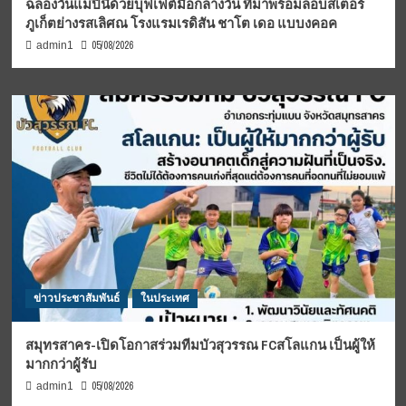
ฉลองวันแม่ปีนี้ด้วยบุฟเฟต์มื้อกลางวัน ที่มาพร้อมล็อบสเตอร์
ภูเก็ตย่างรสเลิศณ โรงแรมเรดิสัน ชาโต เดอ แบบงคอค
05/08/2026
admin1
ข่าวประชาสัมพันธ์
ในประเทศ
สมุทรสาคร-เปิดโอกาสร่วมทีมบัวสุวรรณ FCสโลแกน เป็นผู้ให้
มากกว่าผู้รับ
05/08/2026
admin1