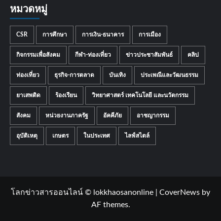
หมวดหมู่
CSR
การศึกษา
การเงิน-ธนาคาร
การเมือง
กิจกรรมเพื่อสังคม
กีฬา-ท่องเที่ยว
ข่าวประชาสัมพันธ์
คลิป
ท่องเที่ยว
ธุรกิจ-การตลาด
บันเทิง
ประเพณีและวัฒนธรรม
ยาเสพติด
ร้องเรียน
วิทยาศาสตร์ เทคโนโลยี และนวัตกรรม
สังคม
หน่วยงานภาครัฐ
อัคคีภัย
อาชญากรรม
อุบัติเหตุ
เกษตร
ในประเทศ
ไลฟ์สไตล์
โลกข่าวสารออนไลน์ © lokkhaosanonline
|
CoverNews
by
AF themes.