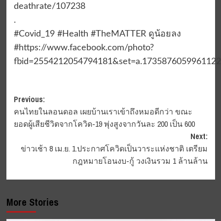
deathrate/107238
.
#Covid_19 #Health #TheMATTER ดูน้อยลง
#https://www.facebook.com/photo?
fbid=2554212054794181&set=a.1735876059961122
Post
Previous:
คนไทยในลอนดอล เผยบ้านเราเข้าถึงหมอดีกว่า ขณะ
navigation
ยอดผู้เสียชีวิตจากโควิด-19 พุ่งสูงจากวันละ 200 เป็น 600
Next:
ข่าวเช้า 8 เม.ย. 1.ประกาศโควิดเป็นวาระแห่งชาติ เตรียม
กฎหมายโอนงบ-กู้ วงเงินรวม 1 ล้านล้าน
More Stories