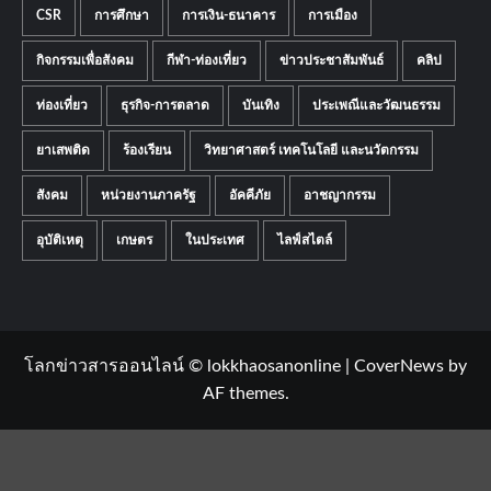
CSR
การศึกษา
การเงิน-ธนาคาร
การเมือง
กิจกรรมเพื่อสังคม
กีฬา-ท่องเที่ยว
ข่าวประชาสัมพันธ์
คลิป
ท่องเที่ยว
ธุรกิจ-การตลาด
บันเทิง
ประเพณีและวัฒนธรรม
ยาเสพติด
ร้องเรียน
วิทยาศาสตร์ เทคโนโลยี และนวัตกรรม
สังคม
หน่วยงานภาครัฐ
อัคคีภัย
อาชญากรรม
อุบัติเหตุ
เกษตร
ในประเทศ
ไลฟ์สไตล์
โลกข่าวสารออนไลน์ © lokkhaosanonline
|
CoverNews
by
AF themes.