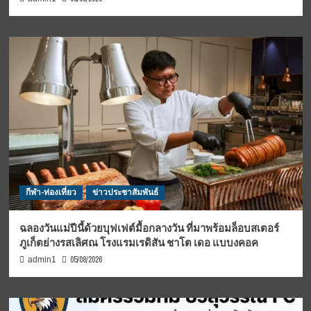
กีฬา-ท่องเที่ยว
ข่าวประชาสัมพันธ์
ฉลองวันแม่ปีนี้ด้วยบุฟเฟต์มื้อกลางวัน ที่มาพร้อมล็อบสเตอร์
ภูเก็ตย่างรสเลิศณ โรงแรมเรดิสัน ชาโต เดอ แบบงคอค
05/08/2026
admin1