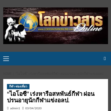
Skip
to
content
Primary
Menu
HOME
“ไอโอซี” เร่งหารือสหพันธ์กีฬา ผ่อนปรนอายุนักกีฬาแข่งอลป.
กีฬา-ท่องเที่ยว
“ไอโอซี” เร่งหารือสหพันธ์กีฬา ผ่อน
ปรนอายุนักกีฬาแข่งอลป.
admin1
03/04/2020