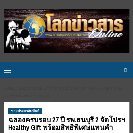
Skip
to
content
Primary
Menu
HOME
ฉลองครบรอบ 27 ปี รพ.ธนบุรี 2 จัดโปรฯ HEALTHY GIFT พร้อม
สิทธิพิเศษแทนคำขอบคุณ
ข่าวประชาสัมพันธ์
ฉลองครบรอบ 27 ปี รพ.ธนบุรี 2 จัดโปรฯ
Healthy Gift พร้อมสิทธิพิเศษแทนคำ