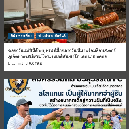
กีฬา-ท่องเที่ยว
ข่าวประชาสัมพันธ์
ฉลองวันแม่ปีนี้ด้วยบุฟเฟต์มื้อกลางวัน ที่มาพร้อมล็อบสเตอร์
ภูเก็ตย่างรสเลิศณ โรงแรมเรดิสัน ชาโต เดอ แบบงคอค
05/08/2026
admin1