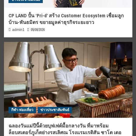
CP LAND ปั้น ‘Pri-d’ สร้าง Customer Ecosystem เชื่อมลูก
บ้าน-พันธมิตร ขยายมูลค่าธุรกิจระยะยาว
05/08/2026
admin1
กีฬา-ท่องเที่ยว
ข่าวประชาสัมพันธ์
ฉลองวันแม่ปีนี้ด้วยบุฟเฟต์มื้อกลางวัน ที่มาพร้อม
ล็อบสเตอร์ภูเก็ตย่างรสเลิศณ โรงแรมเรดิสัน ชาโต เดอ