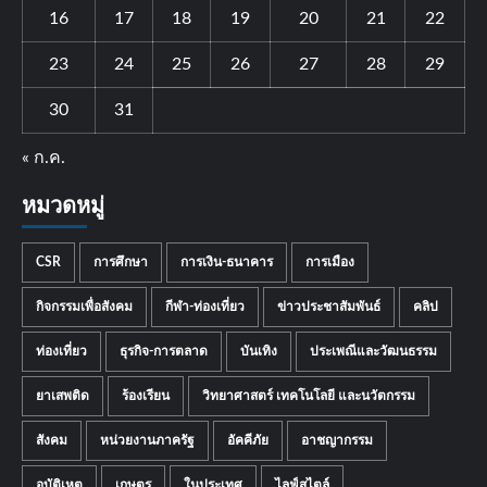
16
17
18
19
20
21
22
23
24
25
26
27
28
29
30
31
« ก.ค.
หมวดหมู่
CSR
การศึกษา
การเงิน-ธนาคาร
การเมือง
กิจกรรมเพื่อสังคม
กีฬา-ท่องเที่ยว
ข่าวประชาสัมพันธ์
คลิป
ท่องเที่ยว
ธุรกิจ-การตลาด
บันเทิง
ประเพณีและวัฒนธรรม
ยาเสพติด
ร้องเรียน
วิทยาศาสตร์ เทคโนโลยี และนวัตกรรม
สังคม
หน่วยงานภาครัฐ
อัคคีภัย
อาชญากรรม
อุบัติเหตุ
เกษตร
ในประเทศ
ไลฟ์สไตล์