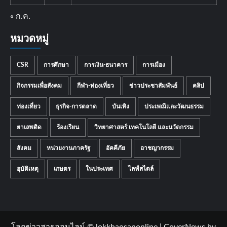
« ก.ค.
หมวดหมู่
CSR
การศึกษา
การเงิน-ธนาคาร
การเมือง
กิจกรรมเพื่อสังคม
กีฬา-ท่องเที่ยว
ข่าวประชาสัมพันธ์
คลิป
ท่องเที่ยว
ธุรกิจ-การตลาด
บันเทิง
ประเพณีและวัฒนธรรม
ยาเสพติด
ร้องเรียน
วิทยาศาสตร์ เทคโนโลยี และนวัตกรรม
สังคม
หน่วยงานภาครัฐ
อัคคีภัย
อาชญากรรม
อุบัติเหตุ
เกษตร
ในประเทศ
ไลฟ์สไตล์