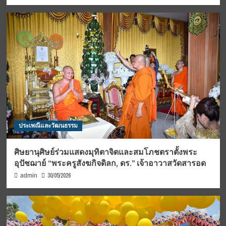
ประเพณีและวัฒนธรรม
ศิษยานุศิษย์ร่วมแสดงมุทิตาจิตและสมโภชตราตั้งพระ
อุปัชฌาย์ “พระครูสังฆกิจดิลก, ดร.” เจ้าอาวาสวัดสารอด
30/05/2026
admin