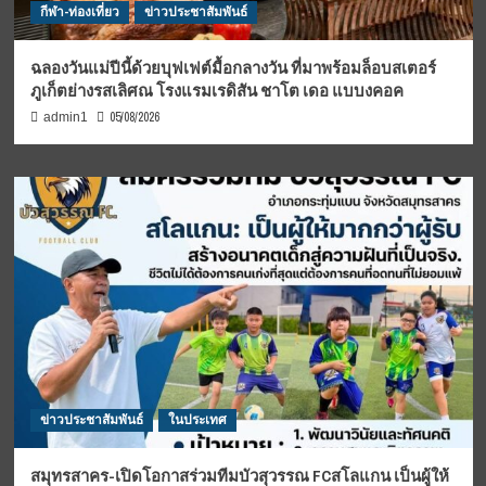
กีฬา-ท่องเที่ยว
ข่าวประชาสัมพันธ์
ฉลองวันแม่ปีนี้ด้วยบุฟเฟต์มื้อกลางวัน ที่มาพร้อมล็อบสเตอร์
ภูเก็ตย่างรสเลิศณ โรงแรมเรดิสัน ชาโต เดอ แบบงคอค
05/08/2026
admin1
ข่าวประชาสัมพันธ์
ในประเทศ
สมุทรสาคร-เปิดโอกาสร่วมทีมบัวสุวรรณ FCสโลแกน เป็นผู้ให้