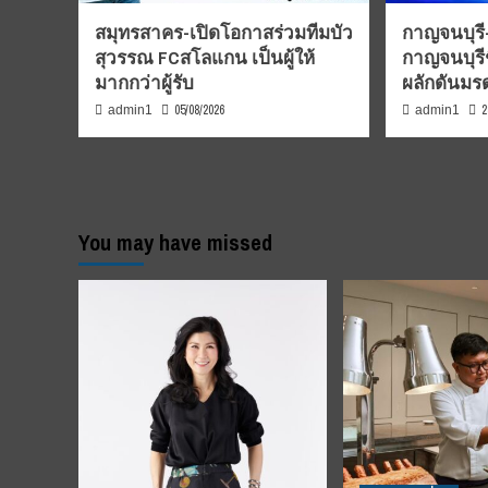
สมุทรสาคร-เปิดโอกาสร่วมทีมบัว
กาญจนบุรี-
สุวรรณ FCสโลแกน เป็นผู้ให้
กาญจนบุรี
มากกว่าผู้รับ
ผลักดันม
05/08/2026
2
admin1
admin1
You may have missed