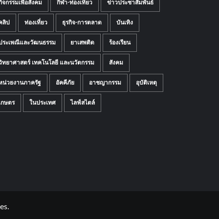
กิจกรรมเพื่อสังคม
กีฬา-ท่องเที่ยว
ข่าวประชาสัมพันธ์
คลิป
ท่องเที่ยว
ธุรกิจ-การตลาด
บันเทิง
ประเพณีและวัฒนธรรม
ยาเสพติด
ร้องเรียน
วิทยาศาสตร์ เทคโนโลยี และนวัตกรรม
สังคม
หน่วยงานภาครัฐ
อัคคีภัย
อาชญากรรม
อุบัติเหตุ
เกษตร
ในประเทศ
ไลฟ์สไตล์
es.