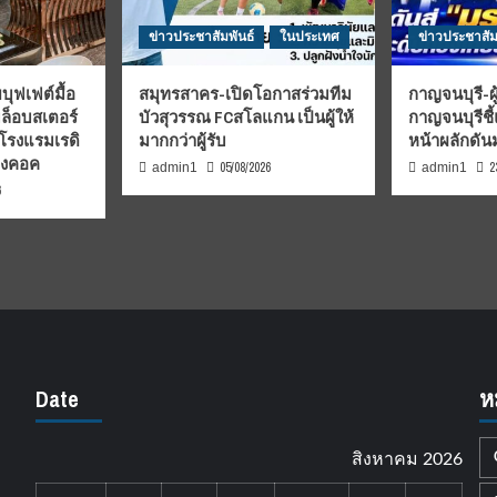
ข่าวประชาสัมพันธ์
ในประเทศ
ข่าวประชาสัม
บุฟเฟต์มื้อ
สมุทรสาคร-เปิดโอกาสร่วมทีม
กาญจนบุรี-ผู
มล็อบสเตอร์
บัวสุวรรณ FCสโลแกน เป็นผู้ให้
กาญจนบุรีชี
 โรงแรมเรดิ
มากกว่าผู้รับ
หน้าผลักดั
บงคอค
05/08/2026
2
admin1
admin1
6
Date
ห
สิงหาคม 2026