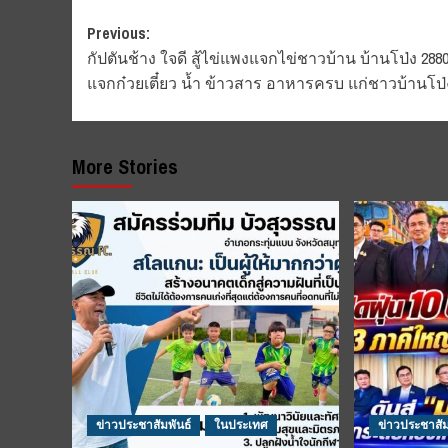
Post
Previous:
กัปตันช้าง ใจดี สู้ไข่แพงแจกไข่ชาวบ้าน บ้านโป่ง 288
navigation
แจกก๋วยเตี๋ยว น้ำ ข้าวสาร อาหารครบ แก่ชาวบ้านโป่
More Stories
ข่าวประชาสัมพันธ์
ในประเทศ
ข่าวประชาสัม