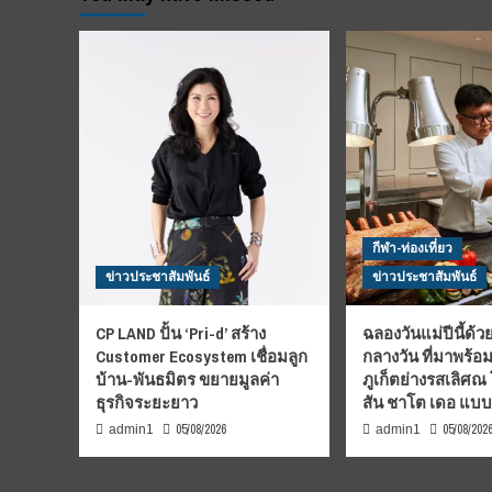
กีฬา-ท่องเที่ยว
ข่าวประชาสัมพันธ์
ข่าวประชาสัมพันธ์
CP LAND ปั้น ‘Pri-d’ สร้าง
ฉลองวันแม่ปีนี้ด้วย
Customer Ecosystem เชื่อมลูก
กลางวัน ที่มาพร้อ
บ้าน-พันธมิตร ขยายมูลค่า
ภูเก็ตย่างรสเลิศณ
ธุรกิจระยะยาว
สัน ชาโต เดอ แบ
05/08/2026
05/08/202
admin1
admin1