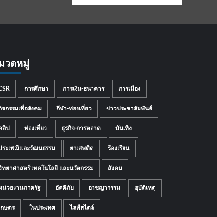
มวดหมู่
CSR
การศึกษา
การเงิน-ธนาคาร
การเมือง
กิจกรรมเพื่อสังคม
กีฬา-ท่องเที่ยว
ข่าวประชาสัมพันธ์
คลิป
ท่องเที่ยว
ธุรกิจ-การตลาด
บันเทิง
ประเพณีและวัฒนธรรม
ยาเสพติด
ร้องเรียน
วิทยาศาสตร์ เทคโนโลยี และนวัตกรรม
สังคม
หน่วยงานภาครัฐ
อัคคีภัย
อาชญากรรม
อุบัติเหตุ
เกษตร
ในประเทศ
ไลฟ์สไตล์