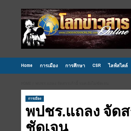
Skip
to
content
Home
CSR
การเมือง
การศึกษา
ไลฟ์สไตล์
HOME
พปชร.แถลง จัดสรรเก้าอี้ รมต.ยังไม่ชัดเจน
การเมือง
พปชร.แถลง จัดสรร
ชัดเจน