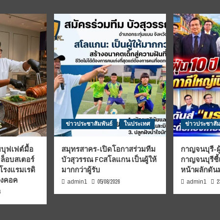
ข่าวประชาสัมพันธ์
ในประเทศ
ข่าวประชาสัม
บุฟเฟต์มื้อ
สมุทรสาคร-เปิดโอกาสร่วมทีม
กาญจนบุรี-ผู
มล็อบสเตอร์
บัวสุวรรณ FCสโลแกน เป็นผู้ให้
กาญจนบุรีชี
 โรงแรมเรดิ
มากกว่าผู้รับ
หน้าผลักดั
บงคอค
05/08/2026
2
admin1
admin1
6