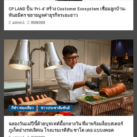
CP LAND ปั้น ‘Pri-d’ สร้าง Customer Ecosystem เชื่อมลูกบ้าน-
พันธมิตร ขยายมูลค่าธุรกิจระยะยาว
05/08/2026
admin1
กีฬา-ท่องเที่ยว
ข่าวประชาสัมพันธ์
ฉลองวันแม่ปีนี้ด้วยบุฟเฟต์มื้อกลางวัน ที่มาพร้อมล็อบสเตอร์
ภูเก็ตย่างรสเลิศณ โรงแรมเรดิสัน ชาโต เดอ แบบงคอค