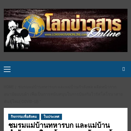
Skip
to
content
Primary
Menu
HOME
ชมรมแม่บ้านทหารบก และแม่บ้านกำลังพล ผลิตหน้ากาก
อนามัยแบบผ้า เพื่อเป็นการสนับสนุนในการป้องกันไวรัสโคโรนาสาย
พันธุ์ใหม่( COVID-19) “
กิจกรรมเพื่อสังคม
ในประเทศ
ชมรมแม่บ้านทหารบก และแม่บ้าน