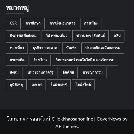
หมวดหมู่
CSR
การศึกษา
การเงิน-ธนาคาร
การเมือง
กิจกรรมเพื่อสังคม
กีฬา-ท่องเที่ยว
ข่าวประชาสัมพันธ์
คลิป
ท่องเที่ยว
ธุรกิจ-การตลาด
บันเทิง
ประเพณีและวัฒนธรรม
ยาเสพติด
ร้องเรียน
วิทยาศาสตร์ เทคโนโลยี และนวัตกรรม
สังคม
หน่วยงานภาครัฐ
อัคคีภัย
อาชญากรรม
อุบัติเหตุ
เกษตร
ในประเทศ
ไลฟ์สไตล์
โลกข่าวสารออนไลน์ © lokkhaosanonline
|
CoverNews
by
AF themes.