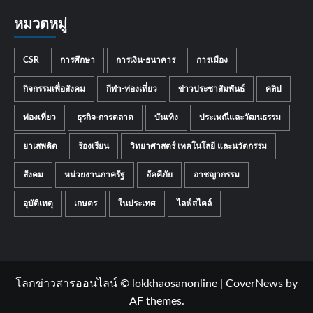
หมวดหมู่
CSR
การศึกษา
การเงิน-ธนาคาร
การเมือง
กิจกรรมเพื่อสังคม
กีฬา-ท่องเที่ยว
ข่าวประชาสัมพันธ์
คลิป
ท่องเที่ยว
ธุรกิจ-การตลาด
บันเทิง
ประเพณีและวัฒนธรรม
ยาเสพติด
ร้องเรียน
วิทยาศาสตร์ เทคโนโลยี และนวัตกรรม
สังคม
หน่วยงานภาครัฐ
อัคคีภัย
อาชญากรรม
อุบัติเหตุ
เกษตร
ในประเทศ
ไลฟ์สไตล์
โลกข่าวสารออนไลน์ © lokkhaosanonline
|
CoverNews
by
AF themes.