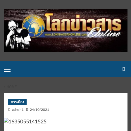
Skip
to
content
Primary
Menu
HOME
การเมือง
admin1
24/10/2021