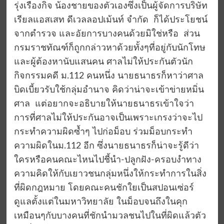
รุ่งเรืองกิจ น้องชายของตัวเองซึ่งเป็นผู้จัดการบริษัท
เรียลแอสเสท ดีเวลลอปเม้นท์ จำกัด ก็ได้ประโยชน์
จากตำรวจ และอัยการบางคนด้วยมิใช่หรือ ส่วน
กรมราชทัณฑ์ก็ถูกกล่าวหาด้วยทั้งๆที่อยู่กับนักโทษ
และผู้ต้องหานับแสนคน ศาลไม่ให้ประกันตัวนัก
กิจกรรมคดี ม.112 คนหนึ่ง นายธนาธรก็หาว่าศาล
บิดเบี้ยวรับใช้กลุ่มอำนาจ คิดว่าน่าจะเข้าข่ายหมิ่น
ศาล แต่อยากจะอธิบายให้นายธนาธรเข้าใจว่า
การที่ศาลไม่ให้ประกันอาจเป็นเพราะเกรงว่าจะไป
กระทำความผิดซ้ำๆ ไปก่อม็อบ ร่วมม็อบกระทำ
ความผิดในม.112 อีก ซึ่งนายธนาธรก็น่าจะรู้ดีว่า
ใครหรือคนคณะไหนไปชี้นำ-ปลูกฝัง-ครอบงำทาง
ความคิดให้กับเยาวชนกลุ่มหนึ่งให้กระทำการในสิ่ง
ที่ผิดกฎหมาย โดยคณะคนชักใยเป็นสปอนเซ่อร์
ดูแลตั้งแต่ในมหาวิทยาลัย ในม็อบจนถึงในคุก
เหมือนๆกับบางคนที่ชักนำมวลชนไปในที่ผิดแล้วตัว