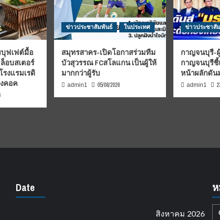
ข่าวประชาสัมพันธ์
ในประเทศ
ข่าวประชาสัม
บุฟเฟต์มื้อ
สมุทรสาคร-เปิดโอกาสร่วมทีม
กาญจนบุรี-ผู
มล็อบสเตอร์
บัวสุวรรณ FCสโลแกน เป็นผู้ให้
กาญจนบุรีชี
 โรงแรมเรดิ
มากกว่าผู้รับ
หน้าผลักดั
บงคอค
05/08/2026
2
admin1
admin1
6
Date
ห
สิงหาคม 2026