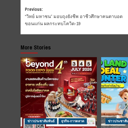
Post
Previous:
“วิทย์ มหาชน” มอบถุงยังชีพ อาชีวศึกษาคนตาบอด
navigation
ขอนแก่น ผลกระทบโควิด-19
More Stories
ข่าวประชาสัมพันธ์
ธุรกิจ-การตลาด
ข่าวประชาสัม