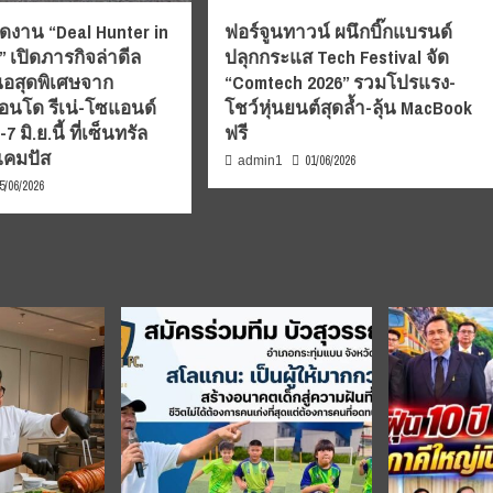
ดงาน “Deal Hunter in
ฟอร์จูนทาวน์ ผนึกบิ๊กแบรนด์
 เปิดภารกิจล่าดีล
ปลุกกระแส Tech Festival จัด
อสุดพิเศษจาก
“Comtech 2026” รวมโปรแรง-
นโด รีเน่-โซแอนด์
โชว์หุ่นยนต์สุดล้ำ-ลุ้น MacBook
 มิ.ย.นี้ ที่เซ็นทรัล
ฟรี
แคมปัส
01/06/2026
admin1
5/06/2026