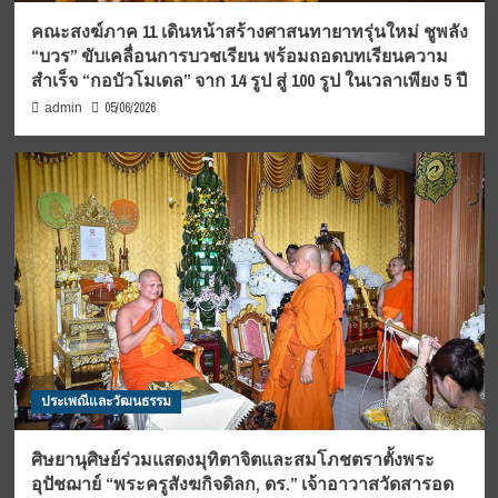
คณะสงฆ์ภาค 11 เดินหน้าสร้างศาสนทายาทรุ่นใหม่ ชูพลัง
“บวร” ขับเคลื่อนการบวชเรียน พร้อมถอดบทเรียนความ
สำเร็จ “กอบัวโมเดล” จาก 14 รูป สู่ 100 รูป ในเวลาเพียง 5 ปี
05/06/2026
admin
ประเพณีและวัฒนธรรม
ศิษยานุศิษย์ร่วมแสดงมุทิตาจิตและสมโภชตราตั้งพระ
อุปัชฌาย์ “พระครูสังฆกิจดิลก, ดร.” เจ้าอาวาสวัดสารอด