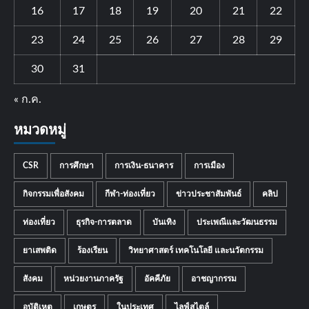
16
17
18
19
20
21
22
23
24
25
26
27
28
29
30
31
« ก.ค.
หมวดหมู่
CSR
การศึกษา
การเงิน-ธนาคาร
การเมือง
กิจกรรมเพื่อสังคม
กีฬา-ท่องเที่ยว
ข่าวประชาสัมพันธ์
คลิป
ท่องเที่ยว
ธุรกิจ-การตลาด
บันเทิง
ประเพณีและวัฒนธรรม
ยาเสพติด
ร้องเรียน
วิทยาศาสตร์ เทคโนโลยี และนวัตกรรม
สังคม
หน่วยงานภาครัฐ
อัคคีภัย
อาชญากรรม
อุบัติเหตุ
เกษตร
ในประเทศ
ไลฟ์สไตล์