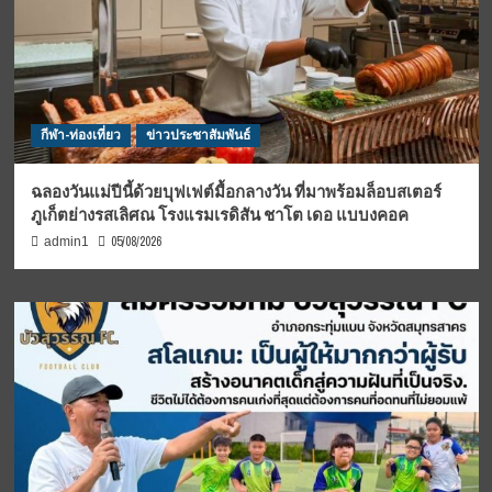
กีฬา-ท่องเที่ยว
ข่าวประชาสัมพันธ์
ฉลองวันแม่ปีนี้ด้วยบุฟเฟต์มื้อกลางวัน ที่มาพร้อมล็อบสเตอร์
ภูเก็ตย่างรสเลิศณ โรงแรมเรดิสัน ชาโต เดอ แบบงคอค
05/08/2026
admin1