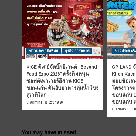
ข่าวประชาสัมพันธ์
ธุรกิจ-การตลาด
ข่าวประชาสัม
KICE ดีเดย์จัดบิ๊กอีเวนต์ “Beyond
CP LAND จั
Food Expo 2026” ครั้งที่ 4หนุน
Khon Kaen”
ซอฟต์เพาเวอร์อีสาน KICE
มอบข้อเสน
ขอนแก่น ดันฮับอาหารลุ่มน้ำโขง
โครงการคอ
สู่เวทีโลก
ขอนแก่น 1-7
ขอนแก่น 
02/07/2026
admin1
0
admin1
You may have missed