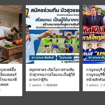
ข่าวประชาสัมพันธ์
ในประเทศ
ข่าวประชาสัม
บุฟเฟต์มื้อ
สมุทรสาคร-เปิดโอกาสร่วมทีม
กาญจนบุรี-ผู
มล็อบสเตอร์
บัวสุวรรณ FCสโลแกน เป็นผู้ให้
กาญจนบุรีชี
 โรงแรมเรดิ
มากกว่าผู้รับ
หน้าผลักดั
บงคอค
05/08/2026
2
admin1
admin1
6