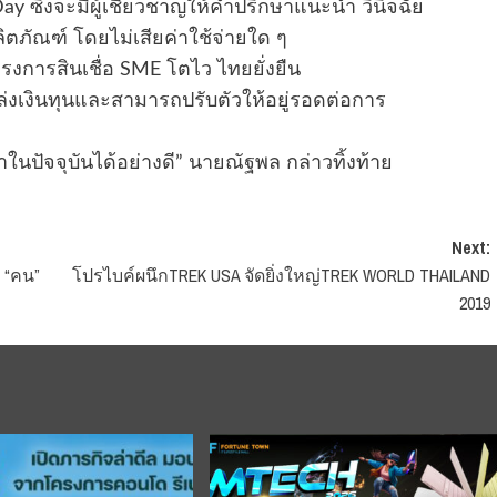
ay ซึ่งจะมีผู้เชี่ยวชาญให้คำปรึกษาแนะนำ วินิจฉัย
ภัณฑ์ โดยไม่เสียค่าใช้จ่ายใด ๆ
โครงการสินเชื่อ SME โตไว ไทยยั่งยืน
่งเงินทุนและสามารถปรับตัวให้อยู่รอดต่อการ
ปัจจุบันได้อย่างดี” นายณัฐพล กล่าวทิ้งท้าย
Next:
ง “คน”
โปรไบค์ผนึกTREK USA จัดยิ่งใหญ่TREK WORLD THAILAND
2019