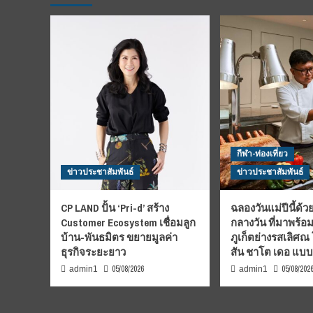
กีฬา-ท่องเที่ยว
ข่าวประชาสัมพันธ์
ข่าวประชาสัมพันธ์
CP LAND ปั้น ‘Pri-d’ สร้าง
ฉลองวันแม่ปีนี้ด้วย
Customer Ecosystem เชื่อมลูก
กลางวัน ที่มาพร้อ
บ้าน-พันธมิตร ขยายมูลค่า
ภูเก็ตย่างรสเลิศณ
ธุรกิจระยะยาว
สัน ชาโต เดอ แบ
05/08/2026
05/08/202
admin1
admin1