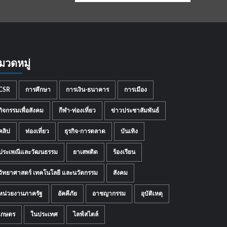
มวดหมู่
CSR
การศึกษา
การเงิน-ธนาคาร
การเมือง
กิจกรรมเพื่อสังคม
กีฬา-ท่องเที่ยว
ข่าวประชาสัมพันธ์
คลิป
ท่องเที่ยว
ธุรกิจ-การตลาด
บันเทิง
ประเพณีและวัฒนธรรม
ยาเสพติด
ร้องเรียน
วิทยาศาสตร์ เทคโนโลยี และนวัตกรรม
สังคม
หน่วยงานภาครัฐ
อัคคีภัย
อาชญากรรม
อุบัติเหตุ
เกษตร
ในประเทศ
ไลฟ์สไตล์