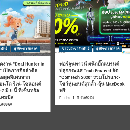
พันธ์
ธุรกิจ-การตลาด
ข่าวประชาสัมพันธ์
ธุรกิจ-การตลาด
ดงาน “Deal Hunter in
ฟอร์จูนทาวน์ ผนึกบิ๊กแบรนด์
 เปิดภารกิจล่าดีล
ปลุกกระแส Tech Festival จัด
อสุดพิเศษจาก
“Comtech 2026” รวมโปรแรง-
นโด รีเน่-โซแอนด์
โชว์หุ่นยนต์สุดล้ำ-ลุ้น MacBook
 มิ.ย.นี้ ที่เซ็นทรัล
ฟรี
แคมปัส
01/06/2026
admin1
5/06/2026