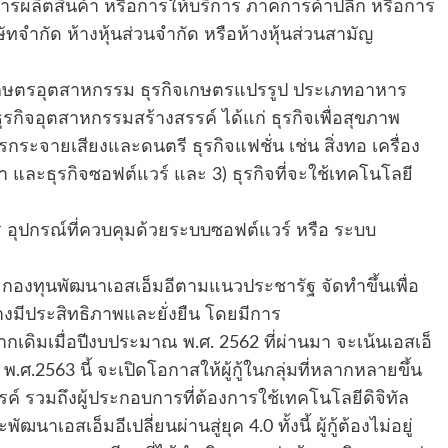
าคการผลิตสินค้า หรือการให้บริการ ภาคการค้าปลีก หรือการ
ษัทจำกัด ห้างหุ้นส่วนจำกัด หรือห้างหุ้นส่วนสามัญ
ุรกิจเกษตรอุตสาหกรรม ธุรกิจเกษตรแปรรูป ประเภทอาหาร
ธุรกิจอุตสาหกรรมสร้างสรรค์ ได้แก่ ธุรกิจเพื่อสุขภาพ
ารกระจายเสียงและดนตรี ธุรกิจแฟชั่น เช่น สิ่งทอ เครื่อง
 และธุรกิจซอฟต์แวร์ และ 3) ธุรกิจที่จะใช้เทคโนโลยี
ักร อุปกรณ์ที่ควบคุมด้วยระบบซอฟต์แวร์ หรือ ระบบ
 กองทุนพัฒนาเอสเอ็มอีตามแนวประชารัฐ จัดทำขึ้นเพื่อ
อย่างมีประสิทธิภาพและยั่งยืน โดยมีการ
กเดิมเมื่อปีงบประมาณ พ.ศ. 2562 ที่ผ่านมา จะเน้นเอสเอ็
.ศ.2563 นี้ จะเปิดโอกาสให้ผู้กู้ในกลุ่มที่หลากหลายขึ้น
์ รวมถึงผู้ประกอบการที่ต้องการใช้เทคโนโลยีดิจิทัล
าเอสเอ็มอีเปลี่ยนผ่านสู่ยุค 4.0 ทั้งนี้ ผู้กู้ต้องไม่อยู่