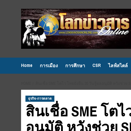
Skip
to
content
Home
CSR
การเมือง
การศึกษา
ไลฟ์สไตล์
HOME
สินเชื่อ SME โตไว ไทยยั่งยืน 20 วันรู้ผลอนุมัติ หวังช่วย 
ธุรกิจ-การตลาด
สินเชื่อ SME โตไว 
อนุมัติ หวังช่วย 