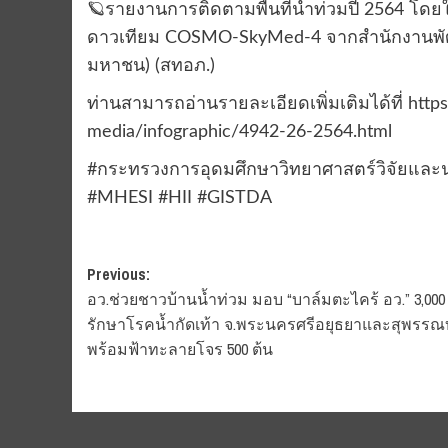
🪐รายงานการติดตามพื้นที่น้ำท่วมปี 2564 โ
ดาวเทียม COSMO-SkyMed-4 จากสำนักงานพั
มหาชน) (สทอภ.)
ท่านสามารถอ่านรายละเอียดเพิ่มเติมได้ที่ http
media/infographic/4942-26-2564.html
#กระทรวงการอุดมศึกษาวิทยาศาสตร์วิจัยและ
#MHESI #HII #GISTDA
Post
Previous:
อว.ช่วยชาวบ้านน้ำท่วม มอบ “บาล์มตะไคร้ อว.” 3,00
navigation
รักษาโรคน้ำกัดเท้า จ.พระนครศรีอยุธยาและสุพรรณบ
พร้อมฟ้าทะลายโจร 500 ต้น