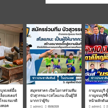
ข่าวประชาสัมพันธ์
ในประเทศ
ข่าวประชาสัม
บุฟเฟต์มื้อ
สมุทรสาคร-เปิดโอกาสร่วมทีม
กาญจนบุรี-ผู
มล็อบสเตอร์
บัวสุวรรณ FCสโลแกน เป็นผู้ให้
กาญจนบุรีชี
 โรงแรมเรดิ
มากกว่าผู้รับ
หน้าผลักดั
บงคอค
05/08/2026
2
admin1
admin1