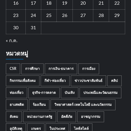
16
17
18
19
20
21
22
23
24
25
26
27
28
29
30
31
« ก.ค.
หมวดหมู่
CSR
การศึกษา
การเงิน-ธนาคาร
การเมือง
กิจกรรมเพื่อสังคม
กีฬา-ท่องเที่ยว
ข่าวประชาสัมพันธ์
คลิป
ท่องเที่ยว
ธุรกิจ-การตลาด
บันเทิง
ประเพณีและวัฒนธรรม
ยาเสพติด
ร้องเรียน
วิทยาศาสตร์ เทคโนโลยี และนวัตกรรม
สังคม
หน่วยงานภาครัฐ
อัคคีภัย
อาชญากรรม
อุบัติเหตุ
เกษตร
ในประเทศ
ไลฟ์สไตล์