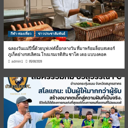
กีฬา-ท่องเที่ยว
ข่าวประชาสัมพันธ์
ฉลองวันแม่ปีนี้ด้วยบุฟเฟต์มื้อกลางวัน ที่มาพร้อมล็อบสเตอร์
ภูเก็ตย่างรสเลิศณ โรงแรมเรดิสัน ชาโต เดอ แบบงคอค
05/08/2026
admin1