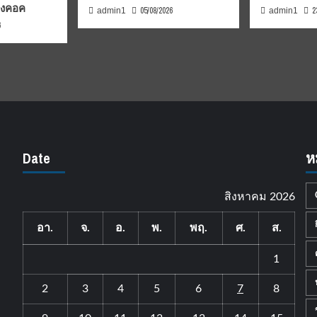
บงคอค
05/08/2026
2
admin1
admin1
6
Date
ห
สิงหาคม 2026
อา.
จ.
อ.
พ.
พฤ.
ศ.
ส.
1
2
3
4
5
6
7
8