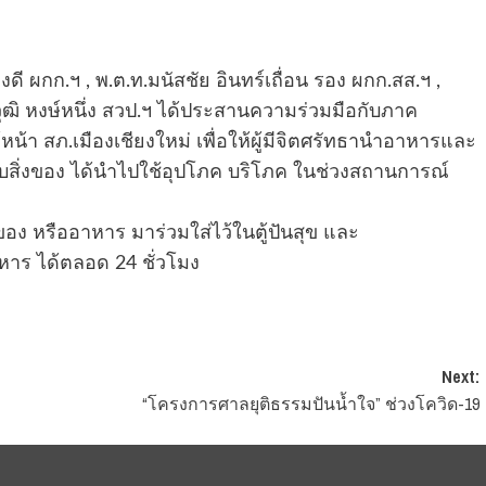
งดี ผกก.ฯ , พ.ต.ท.มนัสชัย อินทร์เถื่อน รอง ผกก.สส.ฯ ,
ุฒิ หงษ์หนึ่ง สวป.ฯ ได้ประสานความร่วมมือกับภาค
้หน้า สภ.เมืองเชียงใหม่ เพื่อให้ผู้มีจิตศรัทธานำอาหารและ
จะรับสิ่งของ ได้นำไปใช้อุปโภค บริโภค ในช่วงสถานการณ์
งของ หรืออาหาร มาร่วมใส่ไว้ในตู้ปันสุข และ
หาร ได้ตลอด 24 ชั่วโมง
Next:
“โครงการศาลยุติธรรมปันน้ำใจ” ช่วงโควิด-19