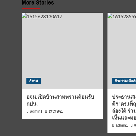
More Stories
สังคม
กิจกรรมเพื่อส
อจน.เปิดบ้านสามพรานต้อนรับ
ประธานสมา
กปน.
ดีฯ​”ดร.เพ
ล่องใต้​ ​
13/03/2021
admin1
เห็น​และม
0
admin1