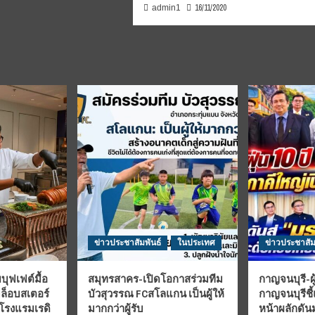
16/11/2020
admin1
ข่าวประชาสัมพันธ์
ในประเทศ
ข่าวประชาสัม
บุฟเฟต์มื้อ
สมุทรสาคร-เปิดโอกาสร่วมทีม
กาญจนบุรี-ผู
มล็อบสเตอร์
บัวสุวรรณ FCสโลแกน เป็นผู้ให้
กาญจนบุรีชี
 โรงแรมเรดิ
มากกว่าผู้รับ
หน้าผลักดั