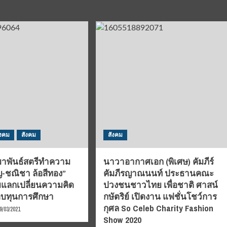
ังคม
สังคม
สังคม
พันธ์สตรีท​ำความ
นาวาอากาศเอก (พิเศษ) คัมภีร์
็ญ-ชณิชา ล้อสีทอง”
คัมภีรญาณนนท์ ประธานคณะ
ร่วมแลกเปลี่ยนความคิด
ปวงชนชาวไทย เพื่อชาติ ศาสน์
อบทุนการศึกษา​
กษัตริย์ เปิดงาน แฟชั่นโชว์การ
กุศล So Celeb Charity Fashion
9/03/2021
Show 2020